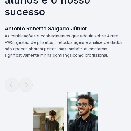
alunos é o nosso
sucesso
Antonio Roberto Salgado Júnior
As certificações e conhecimentos que adquiri sobre Azure,
E
AWS, gestão de projetos, métodos ágeis e análise de dados
D
não apenas abriram portas, mas também aumentaram
E
significativamente minha confiança como profissional.
Previous slide
Next slide